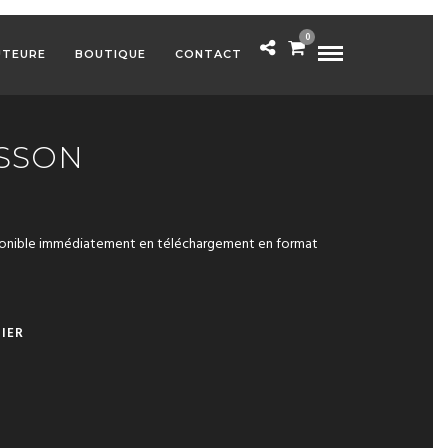
0
UTEURE
BOUTIQUE
CONTACT
ISSON
ponible immédiatement en téléchargement en format
A
IER
L
T
E
R
N
A