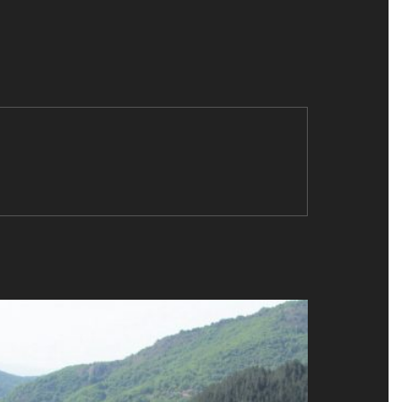
T
I
V
E
: