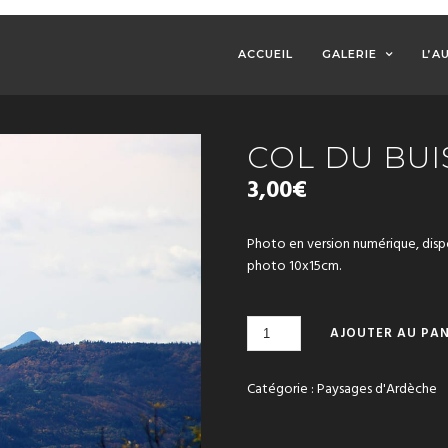
ACCUEIL
GALERIE
L’A
COL DU BU
3,00
€
Photo en version numérique, dis
photo 10x15cm.
QUANTITÉ
AJOUTER AU PAN
DE
COL
DU
Catégorie :
Paysages d'Ardèche
BUISSON