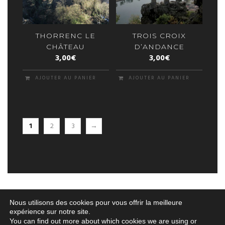
THORRENC LE
TROIS CROIX
CHÂTEAU
D’ANDANCE
3,00
€
3,00
€
AJOUTER AU PANIER
AJOUTER AU PANIER
1
2
3
→
Nous utilisons des cookies pour vous offrir la meilleure
expérience sur notre site.
You can find out more about which cookies we are using or
© 2026 Géraldine Royer
|
Confidentialité
|
Mentions Légales
| Site réalisé