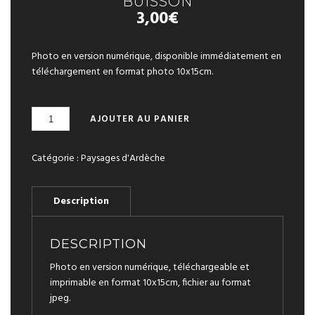
BUISSON
3,00
€
Photo en version numérique, disponible immédiatement en
téléchargement en format photo 10x15cm.
QUANTITÉ
A
AJOUTER AU PANIER
DE
L
LE
T
MÉZENC
Catégorie :
Paysages d'Ardèche
E
DU
R
COL
N
DU
A
BUISSON
T
I
V
DESCRIPTION
E
Photo en version numérique, téléchargeable et
:
imprimable en format 10x15cm, fichier au format
jpeg.