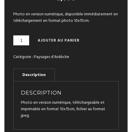
Photo en version numérique, disponible immédiatement en
téléchargement en format photo 10x15cm.
QUANTITÉ
A
AJOUTER AU PANIER
DE
L
VUE
T
VERS
Catégorie :
Paysages d'Ardèche
E
LE
R
COL
N
DE
A
L'ARÉNIER
T
I
V
DESCRIPTION
E
Photo en version numérique, téléchargeable et
:
imprimable en format 10x15cm, fichier au format
jpeg.