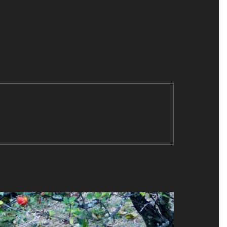
T
I
V
E
: