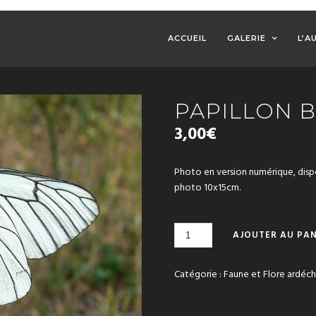
ACCUEIL
GALERIE
L’A
PAPILLON B
3,00
€
Photo en version numérique, dis
photo 10x15cm.
QUANTITÉ
AJOUTER AU PAN
DE
PAPILLON
BLANC
Catégorie :
Faune et Flore ardéch
VEINÉ-
NOIR