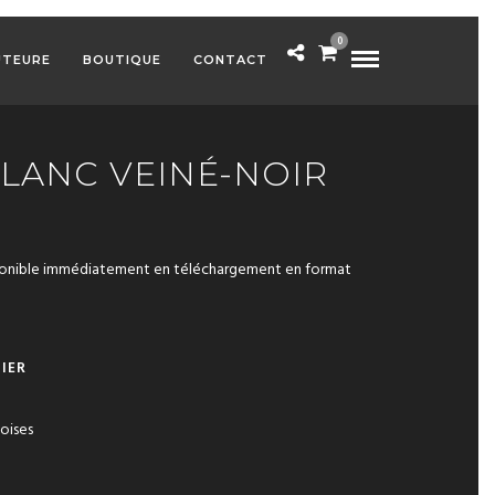
0
UTEURE
BOUTIQUE
CONTACT
LANC VEINÉ-NOIR
ponible immédiatement en téléchargement en format
A
IER
L
T
oises
E
R
N
A