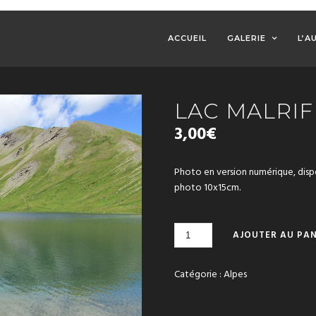
ACCUEIL
GALERIE
L’A
LAC MALRIF
3,00
€
Photo en version numérique, dis
photo 10x15cm.
QUANTITÉ
AJOUTER AU PAN
DE
LAC
MALRIF
Catégorie :
Alpes