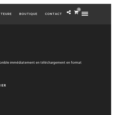
0
UTEURE
BOUTIQUE
CONTACT
ponible immédiatement en téléchargement en format
A
IER
L
T
E
R
N
A