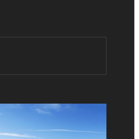
T
I
V
E
: