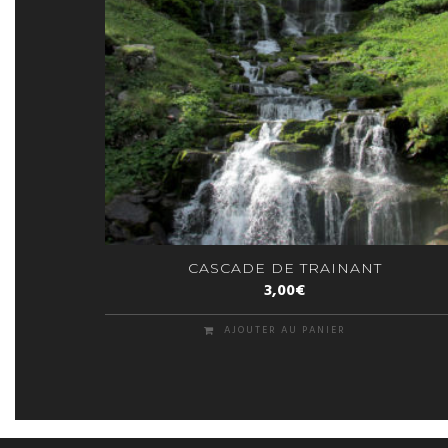
CASCADE DE TRAINANT
3,00
€
AJOUTER AU PANIER
© 2026 Géraldine Royer
|
Confidentialité
|
Mentions Légales
| Site réa