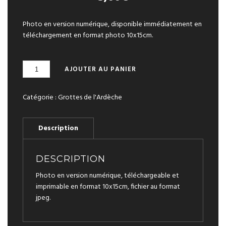
Photo en version numérique, disponible immédiatement en
téléchargement en format photo 10x15cm.
QUANTITÉ
A
AJOUTER AU PANIER
DE
L
CASCADES
T
DE
Catégorie :
Grottes de l'Ardèche
E
GOURS
R
N
A
T
I
V
DESCRIPTION
E
Photo en version numérique, téléchargeable et
:
imprimable en format 10x15cm, fichier au format
jpeg.