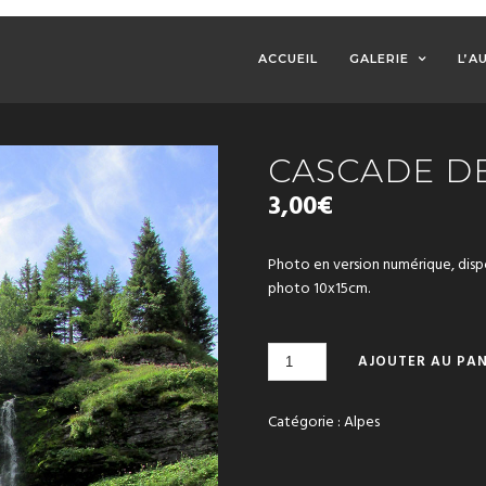
ACCUEIL
GALERIE
L’A
CASCADE D
3,00
€
Photo en version numérique, dis
photo 10x15cm.
QUANTITÉ
AJOUTER AU PAN
DE
CASCADE
DE
Catégorie :
Alpes
TRAINANT