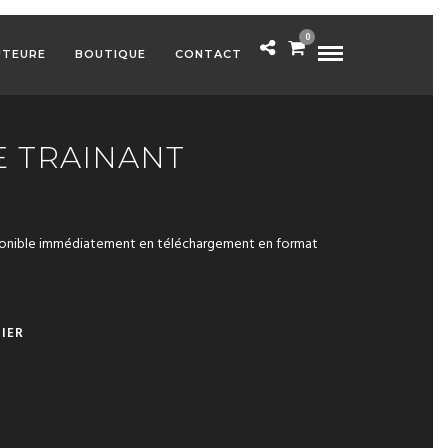
0
UTEURE
BOUTIQUE
CONTACT
E TRAINANT
ponible immédiatement en téléchargement en format
A
IER
L
T
E
R
N
A