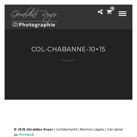
0
COL-CHABANNE-10×15
© 2026 Géraldine Royer
|
Confidentialité
|
Mentions Légales
| Site réalisé
par
Pictiweb