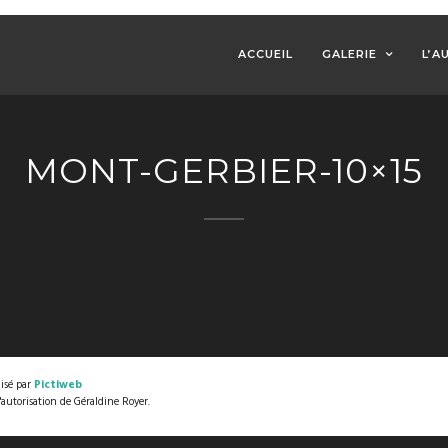
ACCUEIL
GALERIE
L’A
MONT-GERBIER-10×15
lisé par
Pictiweb
l'autorisation de Géraldine Royer.