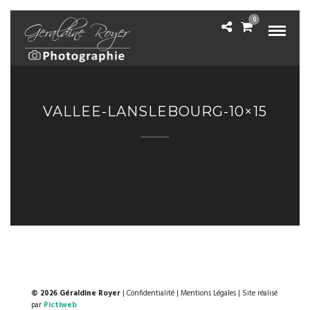
0
VALLEE-LANSLEBOURG-10×15
© 2026 Géraldine Royer
|
Confidentialité
|
Mentions Légales
| Site réalisé
par
Pictiweb