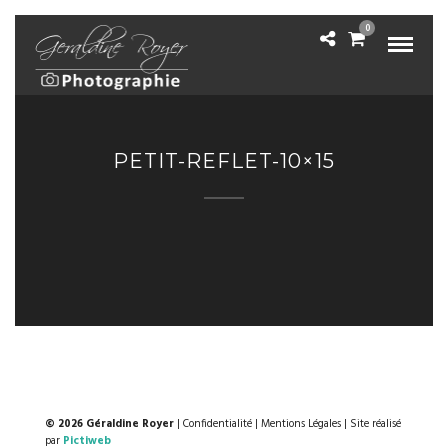
0
PETIT-REFLET-10×15
© 2026 Géraldine Royer
|
Confidentialité
|
Mentions Légales
| Site réalisé
par
Pictiweb